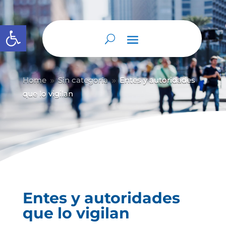
Abrir barra de herramientas
Home
Sin categoría
Entes y autoridades
9
9
que lo vigilan
Entes y autoridades
que lo vigilan