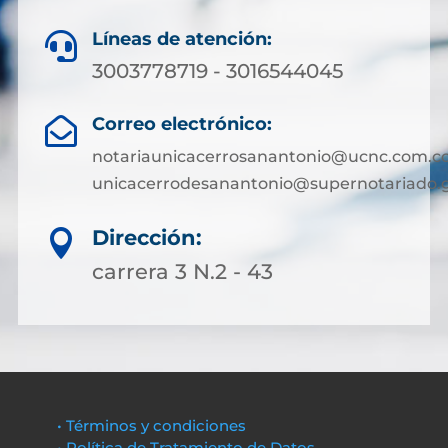
Líneas de atención:

3003778719 - 3016544045
Correo electrónico:

notariaunicacerrosanantonio@ucnc.com.co
unicacerrodesanantonio@supernotariado.g
Dirección:

carrera 3 N.2 - 43
• Términos y condiciones
• Política de Tratamiento de Datos