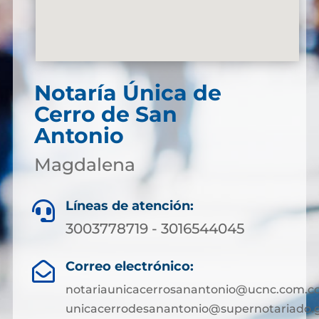
Notaría Única de
Cerro de San
Antonio
Magdalena
Líneas de atención:

3003778719 - 3016544045
Correo electrónico:

notariaunicacerrosanantonio@ucnc.com.co
unicacerrodesanantonio@supernotariado.g