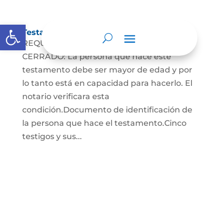
Abrir barra de herramientas
Testamento Cerrado
REQUISITOS PARA EL TESTAMENTO
CERRADO: La persona que hace este
testamento debe ser mayor de edad y por
lo tanto está en capacidad para hacerlo. El
notario verificara esta
condición.Documento de identificación de
la persona que hace el testamento.Cinco
testigos y sus...