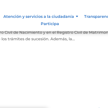
nción
Atención y servicios a la ciudadanía
Transparen
Participa
 hecho de la muerte y su causa. Sirve para que la
 Civil de Nacimiento y en el Registro Civil de Matrimon
 los trámites de sucesión. Además, la...