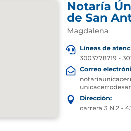
Notaría Ún
de San An
Magdalena
Líneas de atenc

3003778719 - 3
Correo electrón

notariaunicace
unicacerrodesa
Dirección:

carrera 3 N.2 - 4