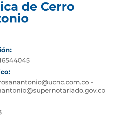
ica de Cerro
tonio
ión:
016544045
ico:
rrosanantonio@ucnc.com.co -
nantonio@supernotariado.gov.co
3