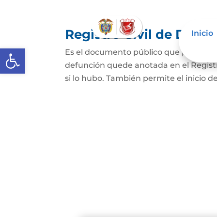
Registro Civil de Defu
Inicio
Abrir barra de herramientas
Es el documento público que prueba el
defunción quede anotada en el Registro
si lo hubo. También permite el inicio de