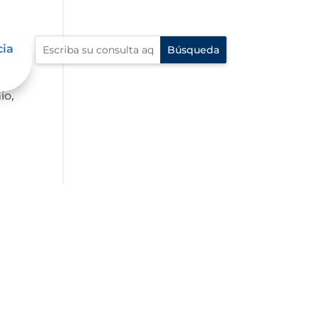
cia
io,