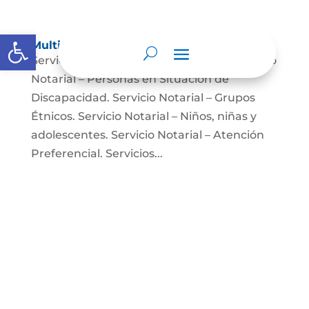
Abrir barra de herramientas
Multimedia
Servicio Notarial – Fuerzas Militares. Servicio
Notarial – Personas en Situación de
Discapacidad. Servicio Notarial – Grupos
Étnicos. Servicio Notarial – Niños, niñas y
adolescentes. Servicio Notarial – Atención
Preferencial. Servicios...