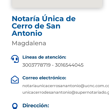
Notaría Única de
Cerro de San
Antonio
Magdalena
Líneas de atención:

3003778719 - 3016544045
Correo electrónico:

notariaunicacerrosanantonio@ucnc.com.co
unicacerrodesanantonio@supernotariado.g
Dirección:
