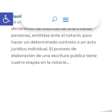
Abrir barra de herramientas
Escritura Pública
Es un documento que contiene la
declaración de voluntad de una o varias
personas, emitidas ante el notario, para
hacer un determinado contrato o un acto
jurídico individual. El proceso de
elaboración de una escritura pública tiene
cuatro etapas en la notaría:...