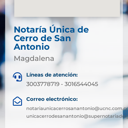
Notaría Única de
Cerro de San
Antonio
Magdalena
Líneas de atención:

3003778719 - 3016544045
Correo electrónico:

notariaunicacerrosanantonio@ucnc.com.co
unicacerrodesanantonio@supernotariado.g