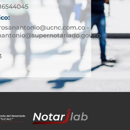
016544045
ico:
rrosanantonio@ucnc.com.co -
nantonio@supernotariado.gov.co
3