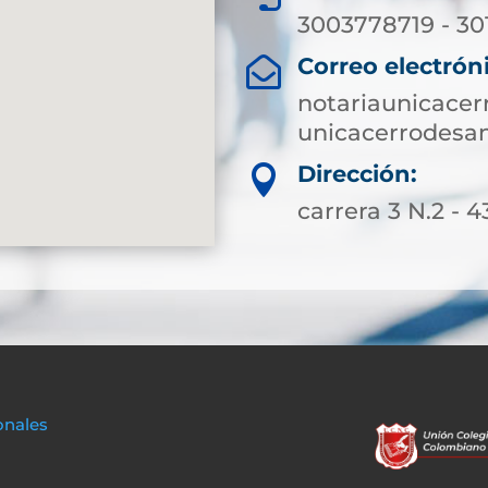
3003778719 - 3
Correo electrón

notariaunicace
unicacerrodesa
Dirección:

carrera 3 N.2 - 4
onales