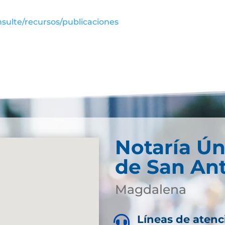
sulte/recursos/publicaciones
Notaría Ún
de San An
Magdalena
Líneas de atenc
