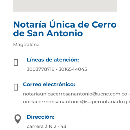
Notaría Única de Cerro
de San Antonio
Magdalena
Líneas de atención:

3003778719 - 3016544045
Correo electrónico:

notariaunicacerrosanantonio@ucnc.com.co -
unicacerrodesanantonio@supernotariado.go
Dirección:

carrera 3 N.2 - 43