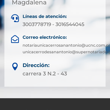
Magdalena
Líneas de atención:

3003778719 - 3016544045
Correo electrónico:

notariaunicacerrosanantonio@ucnc.com.co
unicacerrodesanantonio@supernotariado.g
Dirección:

carrera 3 N.2 - 43