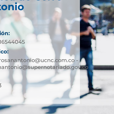
tonio
ión:
016544045
ico:
rrosanantonio@ucnc.com.co -
nantonio@supernotariado.gov.co
3