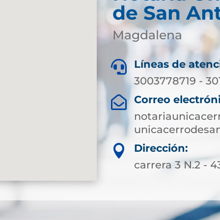
de San An
Magdalena
Líneas de atenc

3003778719 - 3
Correo electrón

notariaunicace
unicacerrodesa
Dirección:

carrera 3 N.2 - 4