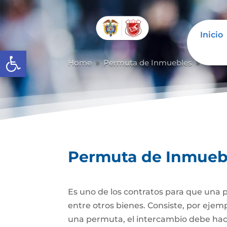
Inicio
Abrir barra de herramientas
Home
Permuta de Inmuebles
Permu
9
9
Permuta de Inmueb
Es uno de los contratos para que una p
entre otros bienes. Consiste, por ejem
una permuta, el intercambio debe hacer