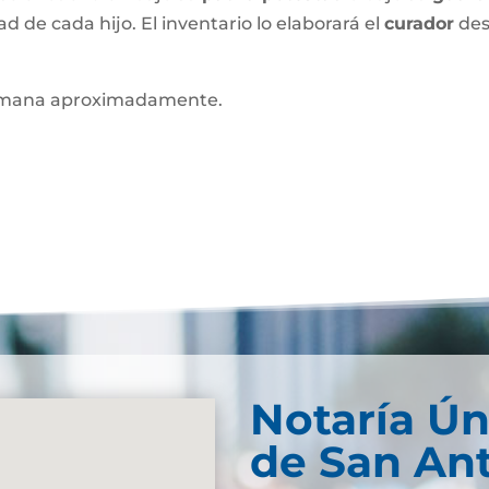
ad de cada hijo. El inventario lo elaborará el
curador
des
mana aproximadamente.
Notaría Ún
de San An