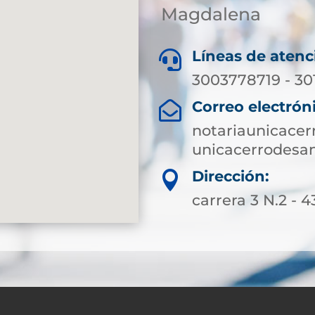
Magdalena
Líneas de atenc

3003778719 - 3
Correo electrón

notariaunicace
unicacerrodesa
Dirección:

carrera 3 N.2 - 4