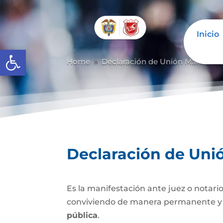
Inicio
Abrir barra de herramientas
Home
Declaración de Unión Marital d
9
Declaración de Uni
Es la manifestación ante juez o notario
conviviendo de manera permanente y li
pública
.