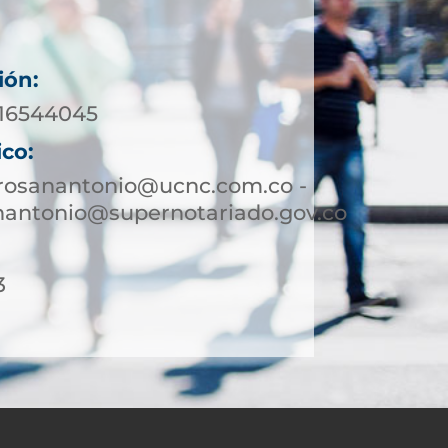
ión:
016544045
ico:
rrosanantonio@ucnc.com.co -
nantonio@supernotariado.gov.co
3