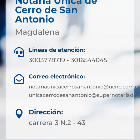
Notaría Única de
Cerro de San
Antonio
Magdalena
Líneas de atención:

3003778719 - 3016544045
Correo electrónico:

notariaunicacerrosanantonio@ucnc.com.co
unicacerrodesanantonio@supernotariado.g
Dirección:

carrera 3 N.2 - 43